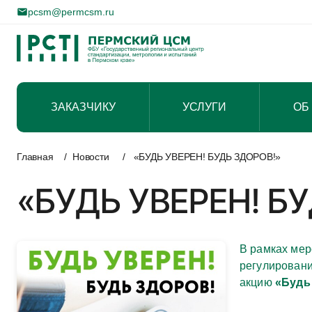
pcsm@permcsm.ru
ЗАКАЗЧИКУ
УСЛУГИ
ОБ
Перейти
к
Главная
/
Новости
/
«БУДЬ УВЕРЕН! БУДЬ ЗДОРОВ!»
содержимому
«БУДЬ УВЕРЕН! Б
В рамках мер
регулировани
акцию
«Будь