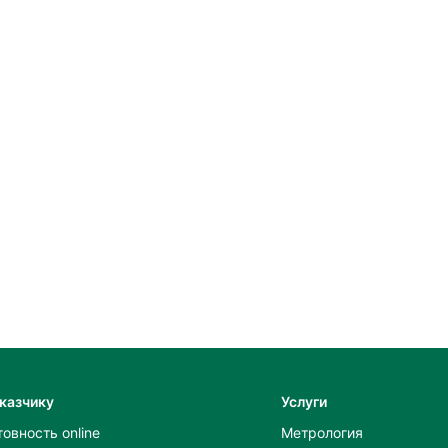
казчику
Услуги
товность online
Метрология