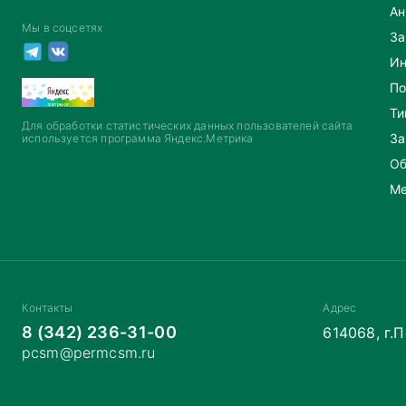
Ан
Мы в соцсетях
За
Ин
По
Ти
Для обработки статистических данных пользователей сайта
За
используется программа Яндекс.Метрика
Об
Ме
Контакты
Адрес
8 (342) 236-31-00
614068, г.
pcsm@permcsm.ru