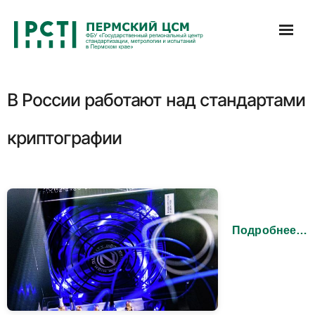
Перейти
к
содержимому
В России работают над стандартами
криптографии
Подробнее…