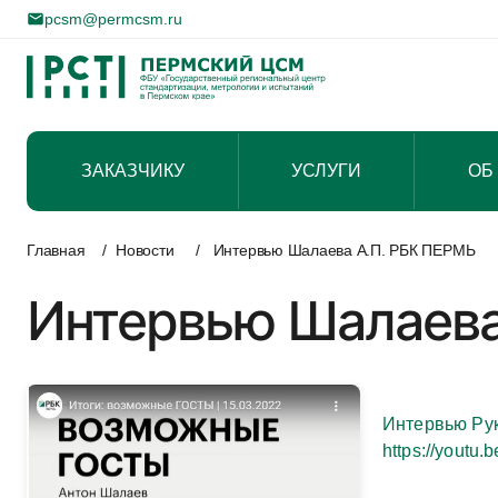
pcsm@permcsm.ru
ЗАКАЗЧИКУ
УСЛУГИ
ОБ
Перейти
к
Главная
/
Новости
/
Интервью Шалаева А.П. РБК ПЕРМЬ
содержимому
Интервью Шалаева
Интервью Рук
https://youtu