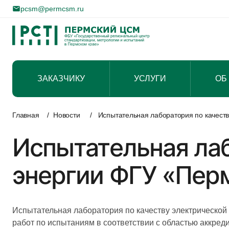
pcsm@permcsm.ru
ЗАКАЗЧИКУ
УСЛУГИ
ОБ
Перейти
к
Главная
/
Новости
/
Испытательная лаборатория по качеств
содержимому
Испытательная лаб
энергии ФГУ «Пер
Испытательная лаборатория по качеству электрической
работ по испытаниям в соответствии с областью аккред