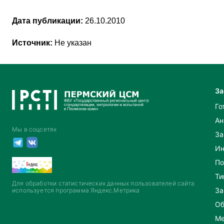
Дата публикации:
26.10.2010
Источник:
Не указан
За
Го
Ан
Мы в соцсетях
За
Ин
По
Ти
Для обработки статистических данных пользователей сайта
За
используется программа Яндекс.Метрика
Об
Ме