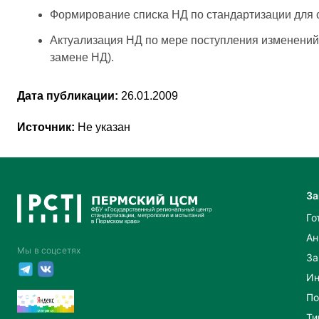
Формирование списка НД по стандартизации для
Актуализация НД по мере поступления изменений
замене НД).
Дата публикации:
26.01.2009
Источник:
Не указан
За
Го
Ан
Мы в соцсетях
За
Ин
По
Ти