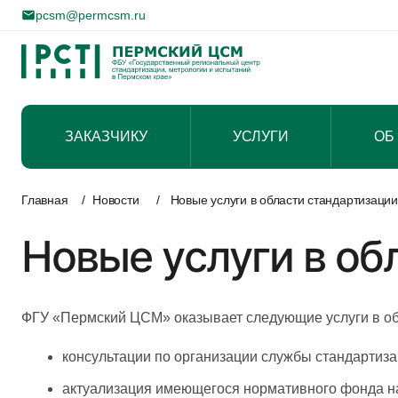
pcsm@permcsm.ru
ЗАКАЗЧИКУ
УСЛУГИ
ОБ
Перейти
к
Главная
/
Новости
/
Новые услуги в области стандартизации
содержимому
Новые услуги в об
ФГУ «Пермский ЦСМ» оказывает следующие услуги в об
консультации по организации службы стандартиза
актуализация имеющегося нормативного фонда на