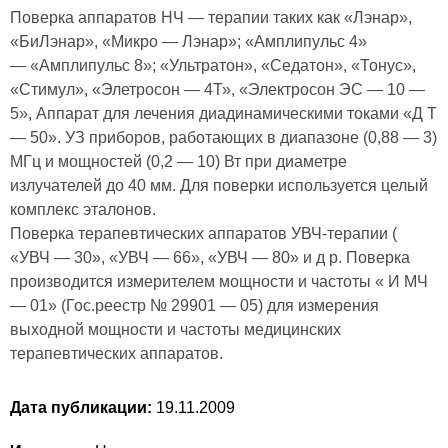
Поверка аппаратов НЧ — терапии таких как «Лэнар»,
«БиЛэнар», «Микро — Лэнар»; «Амплипульс 4»
— «Амплипульс 8»; «Ультратон», «Седатон», «Тонус»,
«Стимул», «Элетросон — 4Т», «Электросон ЭС — 10 —
5», Аппарат для лечения диадинамическими токами «Д Т
— 50». УЗ приборов, работающих в диапазоне (0,88 — 3)
МГц и мощностей (0,2 — 10) Вт при диаметре
излучателей до 40 мм. Для поверки используется целый
комплекс эталонов.
Поверка терапевтических аппаратов УВЧ-терапии (
«УВЧ — 30», «УВЧ — 66», «УВЧ — 80» и д р. Поверка
производится измерителем мощности и частоты « И МЧ
— 01» (Гос.реестр № 29901 — 05) для измерения
выходной мощности и частоты медицинских
терапевтических аппаратов.
Дата публикации:
19.11.2009