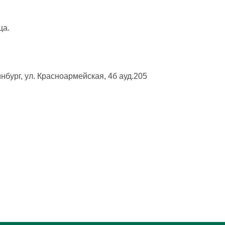
ца.
бург, ул. Красноармейская, 4б ауд.205