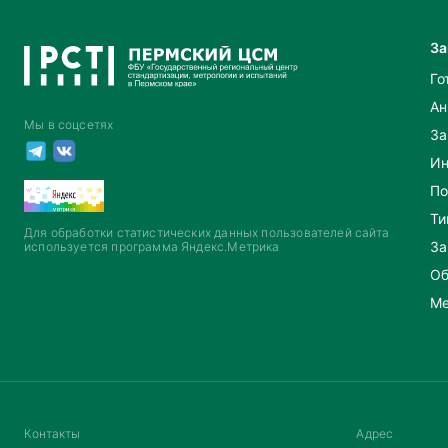
За
Го
Ан
Мы в соцсетях
За
Ин
По
Ти
Для обработки статистических данных пользователей сайта
За
используется программа Яндекс.Метрика
Об
Ме
Контакты
Адрес