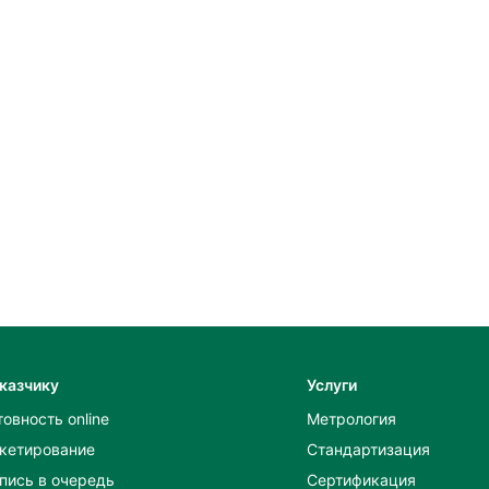
казчику
Услуги
товность online
Метрология
кетирование
Стандартизация
пись в очередь
Сертификация