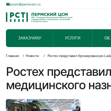
pcsm@permcsm.ru
ЗАКАЗЧИКУ
УСЛУГИ
ОБ
Перейти
к
Главная
/
Новости
/
Ростех представил бронированную Lada
содержимому
Ростех представил
медицинского наз