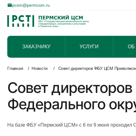
pcsm@permcsm.ru
ЗАКАЗЧИКУ
УСЛУГИ
ОБ
Перейти
к
Главная
/
Новости
/
Совет директоров ФБУ ЦСМ Приволжско
содержимому
Совет директоров
Федерального окр
На базе ФБУ «Пермский ЦСМ» с 6 по 9 июня проходил 