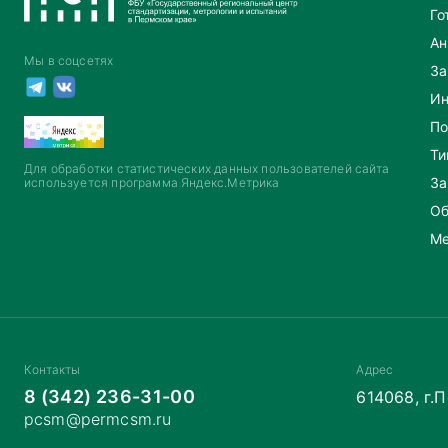
Го
Ан
Мы в соцсетях
За
Ин
По
Ти
Для обработки статистических данных пользователей сайта
За
используется программа Яндекс.Метрика
Об
Ме
Контакты
Адрес
8 (342) 236-31-00
614068, г.
pcsm@permcsm.ru