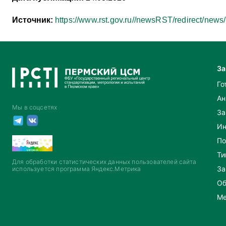
Источник:
https://www.rst.gov.ru//newsRST/redirect/news
За
Го
Ан
Мы в соцсетях
За
Ин
По
Ти
Для обработки статистических данных пользователей сайта
За
используется программа Яндекс.Метрика
Об
Ме