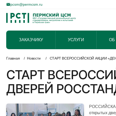
pcsm@permcsm.ru
ЗАКАЗЧИКУ
УСЛУГИ
ОБ
Перейти
к
Главная
/
Новости
/
СТАРТ ВСЕРОССИЙСКОЙ АКЦИИ «ДЕ
содержимому
СТАРТ ВСЕРОССИ
ДВЕРЕЙ РОССТАН
РОССИЙСКАЯ Ф
открытых две