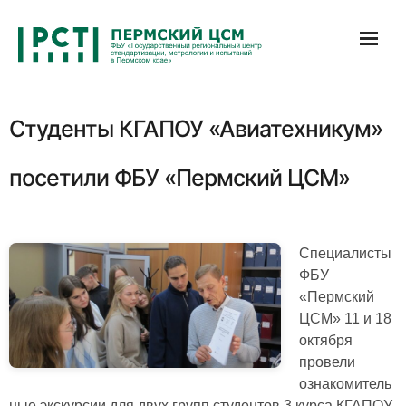
Перейти
к
содержимому
Студенты КГАПОУ «Авиатехникум»
посетили ФБУ «Пермский ЦСМ»
Специалисты
ФБУ
«Пермский
ЦСМ» 11 и 18
октября
провели
ознакомитель
ные экскурсии для двух групп студентов 3 курса КГАПОУ