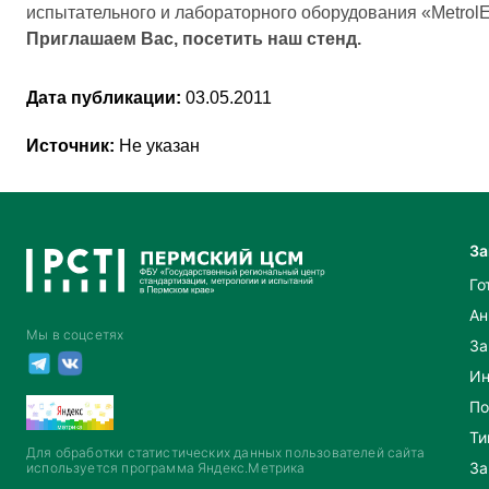
испытательного и лабораторного оборудования «Metrol
Приглашаем Вас, посетить наш стенд.
Дата публикации:
03.05.2011
Источник:
Не указан
За
Го
Ан
Мы в соцсетях
За
Ин
По
Ти
Для обработки статистических данных пользователей сайта
За
используется программа Яндекс.Метрика