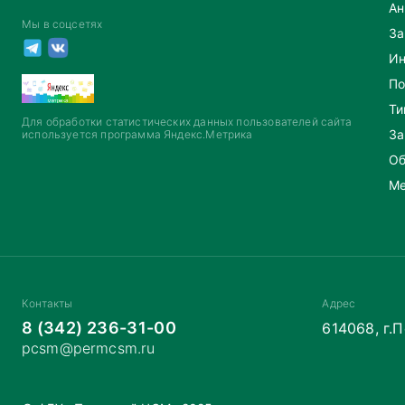
Ан
Мы в соцсетях
За
Ин
По
Ти
Для обработки статистических данных пользователей сайта
За
используется программа Яндекс.Метрика
Об
Ме
Контакты
Адрес
8 (342) 236-31-00
614068, г.
pcsm@permcsm.ru