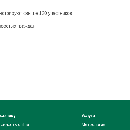
онстрируют свыше 120 участников.
простых граждан.
казчику
Услуги
товность online
Метрология