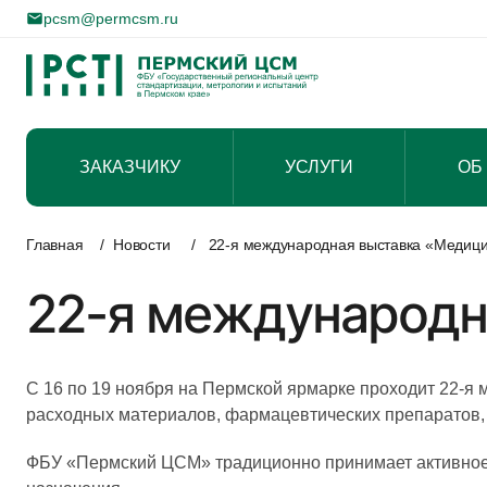
pcsm@permcsm.ru
ЗАКАЗЧИКУ
УСЛУГИ
ОБ
Перейти
к
Главная
/
Новости
/
22-я международная выставка «Медици
содержимому
22-я международн
С 16 по 19 ноября на Пермской ярмарке проходит 22-я
расходных материалов, фармацевтических препаратов, а
ФБУ «Пермский ЦСМ» традиционно принимает активное у