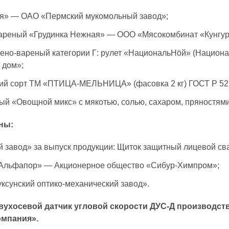
ная» — ОАО «Пермский мукомольный завод»;
-вареный «Грудинка Нежная» — ООО «Мясокомбинат «Кунгур
пчено-вареный категории Г: рулет «НациональНöй» (Нацио
 дом»;
ший сорт ТМ «ПТИЦА-МЕЛЬНИЦА» (фасовка 2 кг) ГОСТ Р 5
ый «Овощной микс» с мякотью, солью, сахаром, пряностя
ны:
й завод» за выпуск продукции: Щиток защитный лицевой св
«Альфапор» — Акционерное общество «Сибур-Химпром»;
сунский оптико-механический завод».
Двухосевой датчик угловой скорости ДУС-Д производс
омпания».