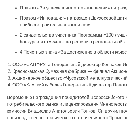
Призом «За успехи в импортозамещении» награж
Призом «Инновация» награжден Двухосевой датчи
приборостроительная компания».
2 свидетельства участника Программы «100 лучши
Конкурса и отмечены по решению региональной ко
4 Почетных знака «За достижение в области каче
ООО «САНФРУТ» Генеральный директор Колпаков Иг
Краснокамская бумажная фабрика — филиал Акционе
Акционерное общество «Чусовской металлургически
ООО «Камский кабель» Генеральный директор Поно
Церемонию награждения победителей Всероссийского К
потребительского рынка и лицензирования Министерств
комиссии Владислав Анатольевич Тонков. Он вручил по
производственно-технического назначения» и «Промыш