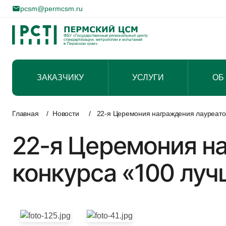
pcsm@permcsm.ru
ЗАКАЗЧИКУ
УСЛУГИ
ОБ
Перейти
к
Главная
/
Новости
/
22-я Церемония награждения лауреатов
содержимому
22-я Церемония н
конкурса «100 луч