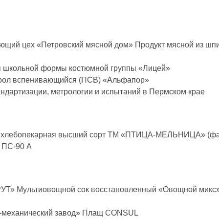
щий цех «Петровский мясной дом» Продукт мясной из шпик
ля школьной формы костюмной группы «Лицей»
рол вспенивающийся (ПСВ) «Альфапор»
ндартизации, метрологии и испытаний в Пермском крае
 хлебопекарная высший сорт ТМ «ПТИЦА-МЕЛЬНИЦА» (фасо
 ПС-90 А
УТ» Мультиовощной сок восстановленный «Овощной микс» с
о-механический завод» Плащ CONSUL