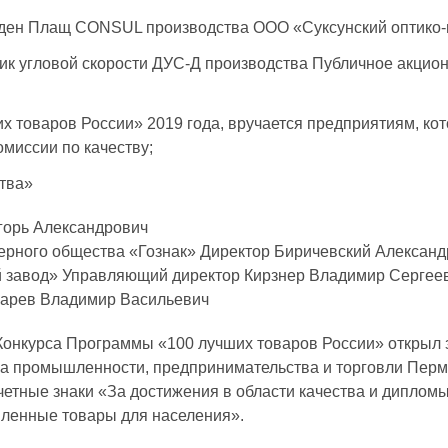
ден Плащ CONSUL производства ООО «Суксунский оптико-
к угловой скорости ДУС-Д производства Публичное акцио
х товаров России» 2019 года, вручается предприятиям, ко
миссии по качеству;
ства»
орь Александрович
рного общества «Гознак» Директор Биричевский Александ
й завод» Управляющий директор Кирзнер Владимир Сергее
марев Владимир Васильевич
онкурса Программы «100 лучших товаров России» открыл з
а промышленности, предпринимательства и торговли Пермс
четные знаки «За достижения в области качества и диплом
ленные товары для населения».