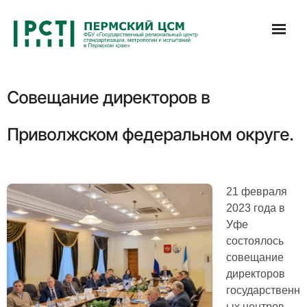
Перейти
к
содержимому
Cовещание директоров в
Приволжском федеральном округе.
21 февраля
2023 года в
Уфе
состоялось
совещание
директоров
государственн
ых центров