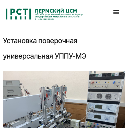
Перейти
к
содержимому
Установка поверочная
универсальная УППУ-МЭ