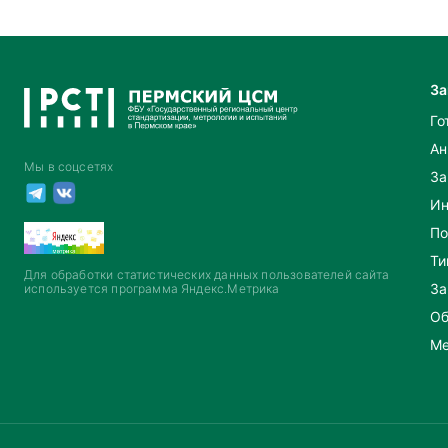
За
Го
Ан
Мы в соцсетях
За
Ин
По
Ти
Для обработки статистических данных пользователей сайта
За
используется программа Яндекс.Метрика
Об
Ме