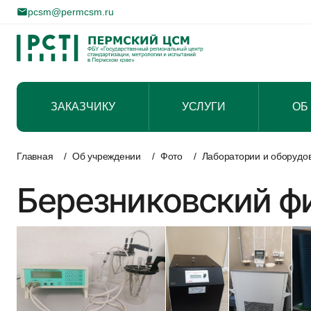
pcsm@permcsm.ru
ЗАКАЗЧИКУ
УСЛУГИ
ОБ
Перейти
к
Главная
/
Об учреждении
/
Фото
/
Лаборатории и оборудо
содержимому
Березниковский ф